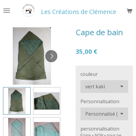
Passer
Les Créations de Clémence
au
contenu
principal
Cape de bain
35,00 €
couleur
Personnalisation
personnalisation
Écrire « NON » pour ne